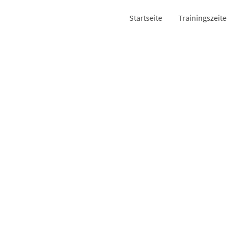
Startseite
Trainingszeit
Sky's the li