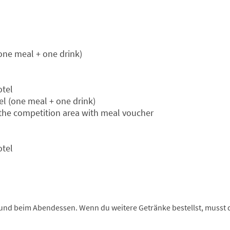
(one meal + one drink)
otel
l (one meal + one drink)
 the competition area with meal voucher
otel
und beim Abendessen. Wenn du weitere Getränke bestellst, musst d